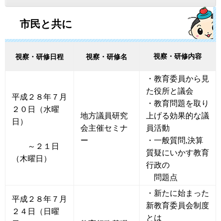
市民と共に
視察・研修内容
視察・研修日程
視察・研修名
・教育委員から見
た役所と議会
平成２８年７月
・教育問題を取り
２０日（水曜
地方議員研究
上げる効果的な議
日）
会主催セミナ
員活動
ー
・一般質問,決算
～２１日
質疑にいかす教育
（木曜日）
行政の
問題点
・新たに始まった
平成２８年７月
新教育委員会制度
２４日（日曜
とは