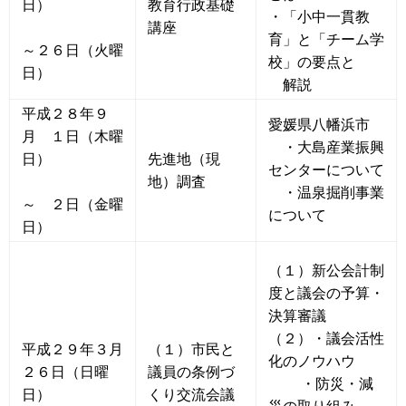
日）
教育行政基礎
・「小中一貫教
講座
育」と「チーム学
～２６日（火曜
校」の要点と
日）
解説
平成２８年９
愛媛県八幡浜市
月 １日（木曜
・大島産業振興
日）
先進地（現
センターについて
地）調査
・温泉掘削事業
～ ２日（金曜
について
日）
（１）新公会計制
度と議会の予算・
決算審議
（２）・議会活性
平成２９年３月
（１）市民と
化のノウハウ
２６日（日曜
議員の条例づ
・防災・減
日）
くり交流会議