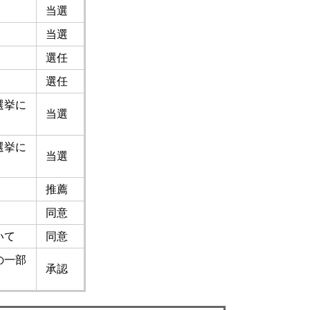
当選
当選
選任
選任
選挙に
当選
選挙に
当選
推薦
同意
いて
同意
の一部
承認