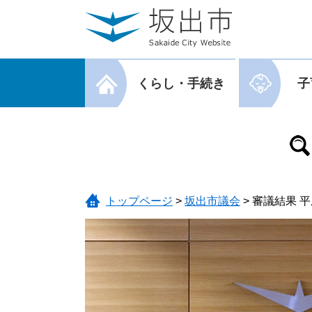
ページの先頭です。
メニューを飛ばして本文へ
メニューを閉じる
くらし・手続き
子
メニューを閉じる
トップページ
>
坂出市議会
>
審議結果 平成