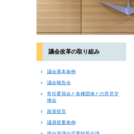
議会改革の取り組み
議会基本条例
議会報告会
常任委員会と各種団体との意見交
換会
政策提言
議員提案条例
坂出市議会災害対策会議