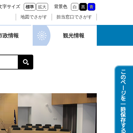
文字サイズ
背景色
標準
拡大
白
黒
青
地図でさがす
担当窓口でさがす
市政情報
観光情報