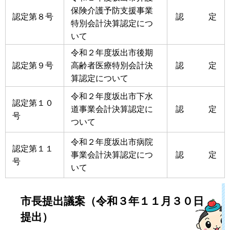
保険介護予防支援事業
認定第８号
認 定
特別会計決算認定につ
いて
令和２年度坂出市後期
認定第９号
高齢者医療特別会計決
認 定
算認定について
令和２年度坂出市下水
認定第１０
道事業会計決算認定に
認 定
号
ついて
令和２年度坂出市病院
認定第１１
事業会計決算認定につ
認 定
号
いて
市長提出議案（令和３年１１月３０日
提出）