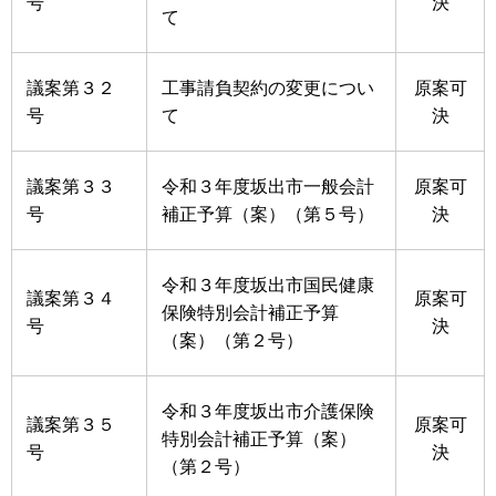
号
決
て
議案第３２
工事請負契約の変更につい
原案可
号
て
決
議案第３３
令和３年度坂出市一般会計
原案可
号
補正予算（案）（第５号）
決
令和３年度坂出市国民健康
議案第３４
原案可
保険特別会計補正予算
号
決
（案）（第２号）
令和３年度坂出市介護保険
議案第３５
原案可
特別会計補正予算（案）
号
決
（第２号）