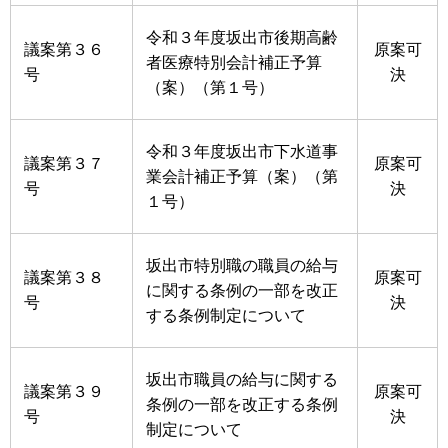
令和３年度坂出市後期高齢
議案第３６
原案可
者医療特別会計補正予算
号
決
（案）（第１号）
令和３年度坂出市下水道事
議案第３７
原案可
業会計補正予算（案）（第
号
決
１号）
坂出市特別職の職員の給与
議案第３８
原案可
に関する条例の一部を改正
号
決
する条例制定について
坂出市職員の給与に関する
議案第３９
原案可
条例の一部を改正する条例
号
決
制定について