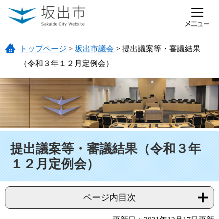
ページの先頭です。
メニューを飛ばして本文へ
トップページ
>
坂出市議会
>
提出議案等・審議結果
（令和３年１２月定例会）
本文
提出議案等・審議結果（令和３年
１２月定例会）
ページ内目次