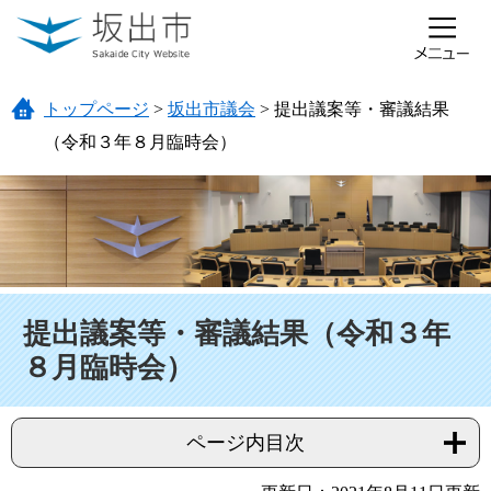
ページの先頭です。
メニューを飛ばして本文へ
トップページ
>
坂出市議会
>
提出議案等・審議結果
（令和３年８月臨時会）
本文
提出議案等・審議結果（令和３年
８月臨時会）
ページ内目次