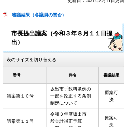
更新日：2021年8月11日更新
審議結果（各議員の賛否）
市長提出議案（令和３年８月１１日提
出）
表のサイズを切り替える
番号
件名
審議結果
坂出市手数料条例の
原案可
議案第１０号
一部を改正する条例
決
制定について
令和３年度坂出市一
原案可
議案第１１号
般会計補正予算
決