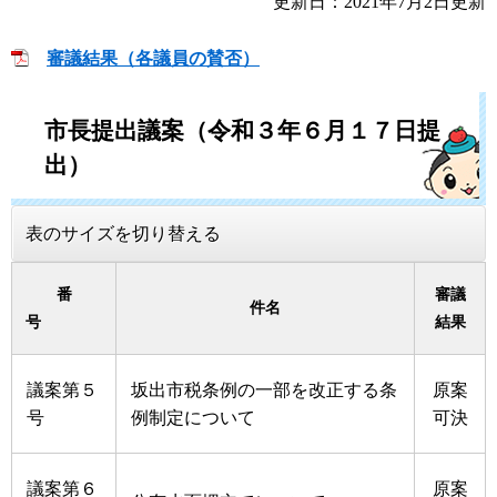
更新日：2021年7月2日更新
審議結果（各議員の賛否）
市長提出議案（令和３年６月１７日提
出）
表のサイズを切り替える
番
審議
件名
号
結果
議案第５
坂出市税条例の一部を改正する条
原案
号
例制定について
可決
議案第６
原案