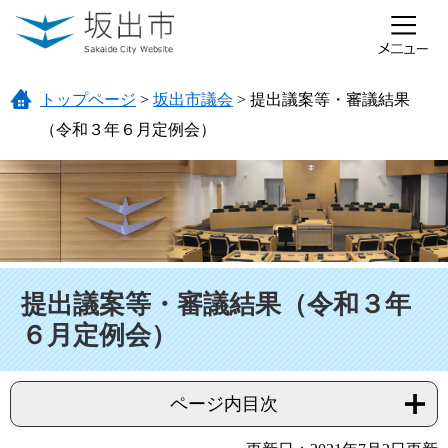
ページの先頭です。
メニューを飛ばして本文へ
トップページ
>
坂出市議会
>
提出議案等・審議結果
（令和３年６月定例会）
本文
提出議案等・審議結果（令和３年
６月定例会）
ページ内目次