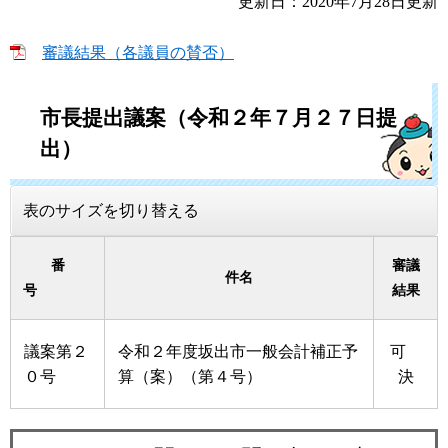
更新日：2020年7月28日更新
審議結果（各議員の賛否）
市長提出議案（令和２年７月２７日提
出）
表のサイズを切り替える
番
審議
件名
号
結果
議案第２
令和２年度坂出市一般会計補正予
可
０号
算（案）（第４号）
決