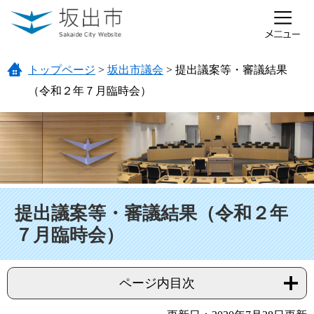
ページの先頭です。
メニューを飛ばして本文へ
トップページ
>
坂出市議会
>
提出議案等・審議結果
（令和２年７月臨時会）
本文
提出議案等・審議結果（令和２年
７月臨時会）
ページ内目次