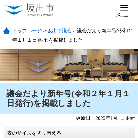
ページの先頭です。
メニューを飛ばして本文へ
トップページ
>
坂出市議会
>
議会だより新年号(令和２
年１月１日発行)を掲載しました
本文
議会だより新年号(令和２年１月１
日発行)を掲載しました
更新日：2020年1月1日更新
表のサイズを切り替える