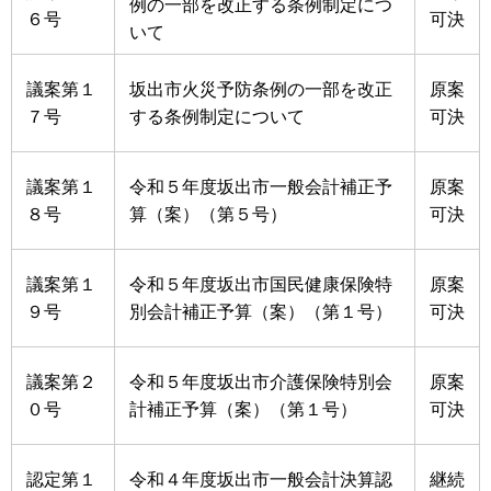
例の一部を改正する条例制定につ
６号
可決
いて
議案第１
坂出市火災予防条例の一部を改正
原案
７号
する条例制定について
可決
議案第１
令和５年度坂出市一般会計補正予
原案
８号
算（案）（第５号）
可決
議案第１
令和５年度坂出市国民健康保険特
原案
９号
別会計補正予算（案）（第１号）
可決
議案第２
令和５年度坂出市介護保険特別会
原案
０号
計補正予算（案）（第１号）
可決
認定第１
令和４年度坂出市一般会計決算認
継続