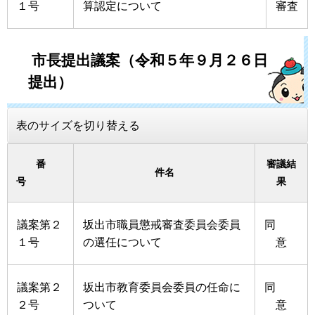
１号
算認定について
審査
市長提出議案（令和５年９月２６日
提出）
表のサイズを切り替える
番
審議結
件名
号
果
議案第２
坂出市職員懲戒審査委員会委員
同
１号
の選任について
意
議案第２
坂出市教育委員会委員の任命に
同
２号
ついて
意