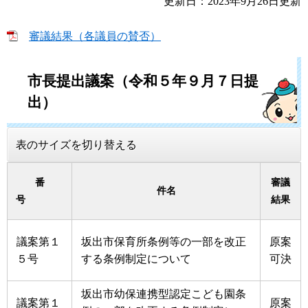
更新日：2023年9月26日更新
審議結果（各議員の賛否）
市長提出議案（令和５年９月７日提
出）
表のサイズを切り替える
番
審議
件名
号
結果
議案第１
坂出市保育所条例等の一部を改正
原案
５号
する条例制定について
可決
坂出市幼保連携型認定こども園条
議案第１
原案