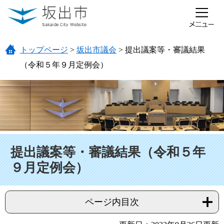
ページの先頭です。
メニューを飛ばして本文へ
トップページ
>
坂出市議会
>
提出議案等・審議結果
（令和５年９月定例会）
本文
提出議案等・審議結果（令和５年
９月定例会）
ページ内目次