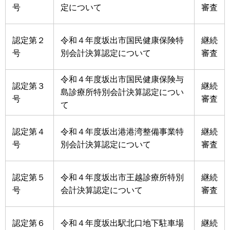
号
定について
審査
認定第２
令和４年度坂出市国民健康保険特
継続
号
別会計決算認定について
審査
令和４年度坂出市国民健康保険与
認定第３
継続
島診療所特別会計決算認定につい
号
審査
て
認定第４
令和４年度坂出港港湾整備事業特
継続
号
別会計決算認定について
審査
認定第５
令和４年度坂出市王越診療所特別
継続
号
会計決算認定について
審査
認定第６
令和４年度坂出駅北口地下駐車場
継続