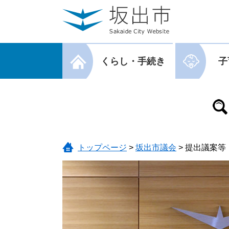
ページの先頭です。
メニューを飛ばして本文へ
メニューを閉じる
くらし・手続き
子
メニューを閉じる
トップページ
>
坂出市議会
>
提出議案等