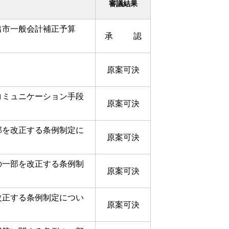
審議結果
出市一般会計補正予算
承 認
原案可決
コミュニケーション手段
原案可決
部を改正する条例制定に
原案可決
の一部を改正する条例制
原案可決
改正する条例制定につい
原案可決