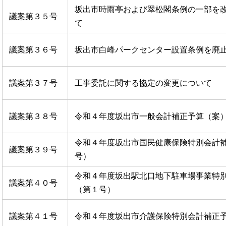
坂出市時雨亭および翠松閣条例の一部を
議案第３５号
て
議案第３６号
坂出市白峰パークセンター設置条例を廃
議案第３７号
工事委託に関する協定の変更について
議案第３８号
令和４年度坂出市一般会計補正予算（案
令和４年度坂出市国民健康保険特別会計
議案第３９号
号）
令和４年度坂出駅北口地下駐車場事業特
議案第４０号
（第１号）
議案第４１号
令和４年度坂出市介護保険特別会計補正