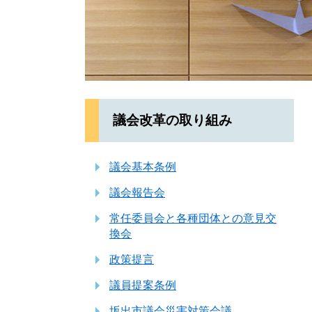
議会改革の取り組み
議会基本条例
議会報告会
常任委員会と各種団体との意見交
換会
政策提言
議員提案条例
坂出市議会災害対策会議