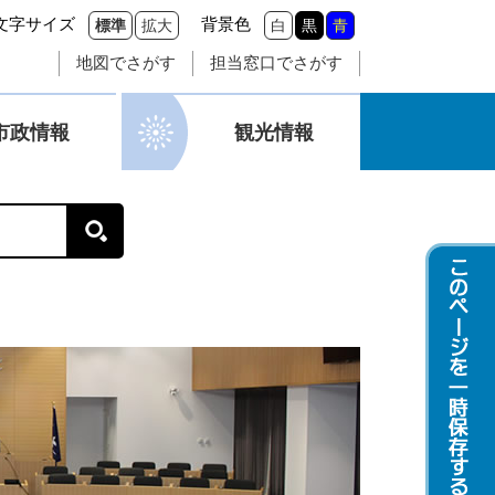
文字サイズ
背景色
標準
拡大
白
黒
青
地図でさがす
担当窓口でさがす
市政情報
観光情報