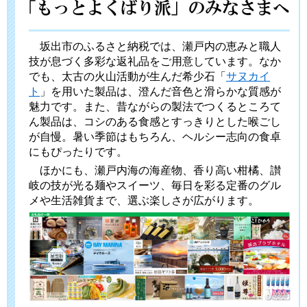
坂出市のふるさと納税では、瀬戸内の恵みと職人
技が息づく多彩な返礼品をご用意しています。なか
でも、太古の火山活動が生んだ希少石「
サヌカイ
ト
」を用いた製品は、澄んだ音色と滑らかな質感が
魅力です。また、昔ながらの製法でつくるところて
ん製品は、コシのある食感とすっきりとした喉ごし
が自慢。暑い季節はもちろん、ヘルシー志向の食卓
にもぴったりです。
ほかにも、瀬戸内海の海産物、香り高い柑橘、讃
岐の技が光る麺やスイーツ、毎日を彩る定番のグル
メや生活雑貨まで、選ぶ楽しさが広がります。