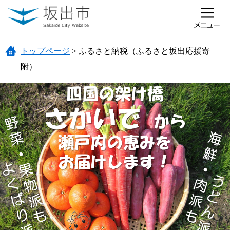
ページの先頭です。
メニューを飛ばして本文へ
トップページ
>
ふるさと納税（ふるさと坂出応援寄
附）