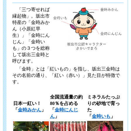
「三つ寄せれば
縁起物」。坂出市
特産の「金時みか
ん（小原紅早
生）」「金時にん
じん」「金時い
も」の３つを総称
して坂出三金時と
呼びます。
「金時」とは「紅いもの」を指し、坂出三金時は
その名前の通り、「紅い（赤い）」見た目が特徴で
す。
全国流通量の約
ミネラルたっぷ
日本一紅い！
80％を占める
りの砂地で育っ
「
金時みかん
」
「
金時にんじ
た
ん
」
「
金時いも
」