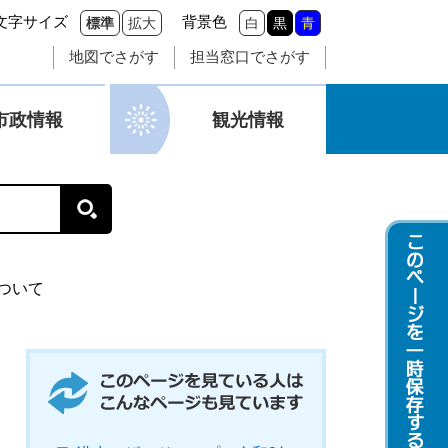
文字サイズ
背景色
標準
拡大
白
黒
青
地図でさがす
担当窓口でさがす
市政情報
観光情報
ついて
このページを見ている人はこんなページも
見ています