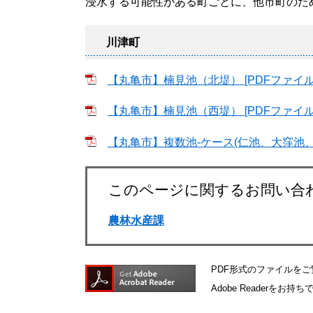
浸水する可能性がある町ごとに、他市町のた
川津町
【丸亀市】楠見池（北堤） [PDFファイル/1
【丸亀市】楠見池（西堤） [PDFファイル/1
【丸亀市】複数池-ケース(仁池、大窪池、楠見
このページに関するお問い合
農林水産課
PDF形式のファイルをご覧
Adobe Reader