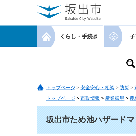
ページの先頭です。
メニューを飛ばして本文へ
メニューを閉じる
くらし・手続き
子
メニューを閉じる
トップページ
>
安全安心・相談
>
防災
>
トップページ
>
市政情報
>
産業振興
>
農
本文
坂出市ため池ハザードマ