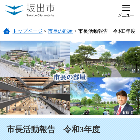
ページの先頭です。
メニューを飛ばして本文へ
トップページ
>
市長の部屋
>
市長活動報告 令和3年度
本文
市長活動報告 令和3年度