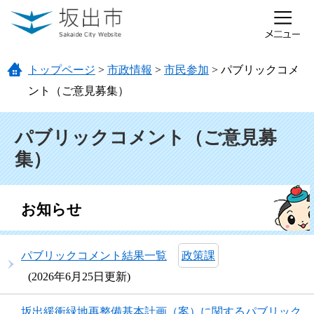
ページの先頭です。
メニューを飛ばして本文へ
トップページ
>
市政情報
>
市民参加
>
パブリックコメ
ント（ご意見募集）
本文
パブリックコメント（ご意見募
集）
お知らせ
パブリックコメント結果一覧
政策課
2026年6月25日更新
坂出緩衝緑地再整備基本計画（案）に関するパブリック