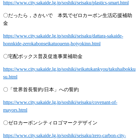
https://www.city.sakaide.lg.jp/soshiki/seisaku/plastics-smart.html
〇だったら，さかいで 本気でゼロカーボン生活応援補助
金
https://www.city.sakaide.lg.jp/soshiki/seisaku/dattara-sakaide-
honnkide-zerokabonseikatuouenn-hojyokinn.html
〇宅配ボックス普及促進事業補助金
https://www.city.sakaide.lg.jp/soshiki/seikatukankyou/takuhaibokku
su.html
〇「世界首長誓約/日本」への誓約
https://www.city.sakaide.lg.jp/soshiki/seisaku/covenant-of-
mayors.html
〇ゼロカーボンシティロゴマークデザイン
https://www.city.sakaide.lg.jp/soshiki/seisaku/zero-carbon-city-