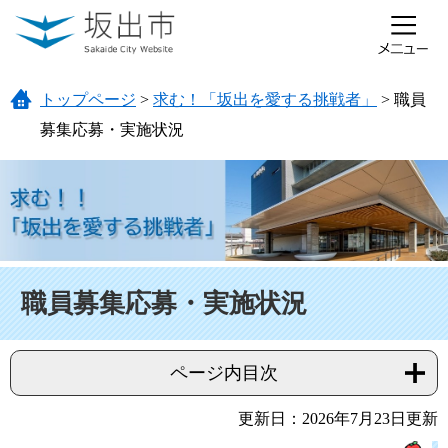
ページの先頭です。
メニューを飛ばして本文へ
トップページ
>
求む！「坂出を愛する挑戦者」
>
職員
募集応募・実施状況
本文
職員募集応募・実施状況
ページ内目次
更新日：2026年7月23日更新