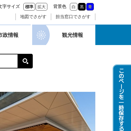
文字サイズ
背景色
標準
拡大
白
黒
青
地図でさがす
担当窓口でさがす
市政情報
観光情報