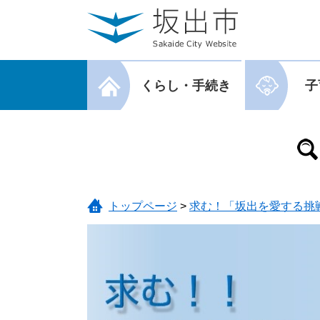
ページの先頭です。
メニューを飛ばして本文へ
メニューを閉じる
くらし・手続き
子
メニューを閉じる
トップページ
>
求む！「坂出を愛する挑