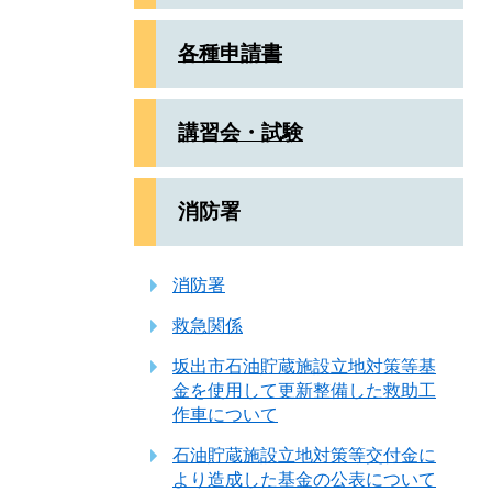
各種申請書
講習会・試験
消防署
消防署
救急関係
坂出市石油貯蔵施設立地対策等基
金を使用して更新整備した救助工
作車について
石油貯蔵施設立地対策等交付金に
より造成した基金の公表について