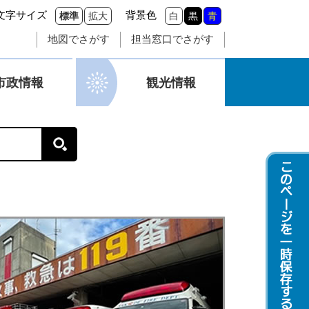
文字サイズ
背景色
標準
拡大
白
黒
青
地図でさがす
担当窓口でさがす
市政情報
観光情報