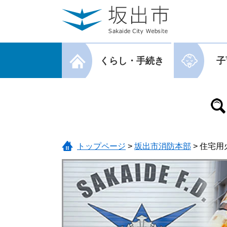
ページの先頭です。
メニューを飛ばして本文へ
メニューを閉じる
くらし・手続き
子
メニューを閉じる
トップページ
>
坂出市消防本部
>
住宅用