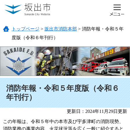
ページの先頭です。
メニューを飛ばして本文へ
トップページ
>
坂出市消防本部
>
消防年報・令和５年
度版（令和６年刊行）
本文
消防年報・令和５年度版（令和６
年刊行）
更新日：2024年11月29日更新
この年報は、令和５年中の本市及び宇多津町の消防現勢、
消防業務の事業内容、火災状況等を広く一般に紹介すると