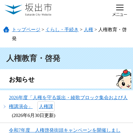
ページの先頭です。
メニューを飛ばして本文へ
トップページ
>
くらし・手続き
>
人権
>
人権教育・啓
発
本文
人権教育・啓発
お知らせ
2026年度「人権を守る坂出・綾歌ブロック集会および人
権講演会」
人権課
2026年6月30日更新
令和7年度 人権啓発街頭キャンペーンを開催しまし