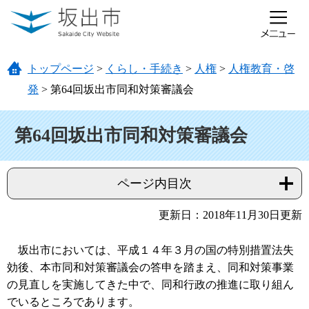
ページの先頭です。
メニューを飛ばして本文へ
トップページ
>
くらし・手続き
>
人権
>
人権教育・啓
発
>
第64回坂出市同和対策審議会
本文
第64回坂出市同和対策審議会
ページ内目次
更新日：2018年11月30日更新
坂出市においては、平成１４年３月の国の特別措置法失
効後、本市同和対策審議会の答申を踏まえ、同和対策事業
の見直しを実施してきた中で、同和行政の推進に取り組ん
でいるところであります。