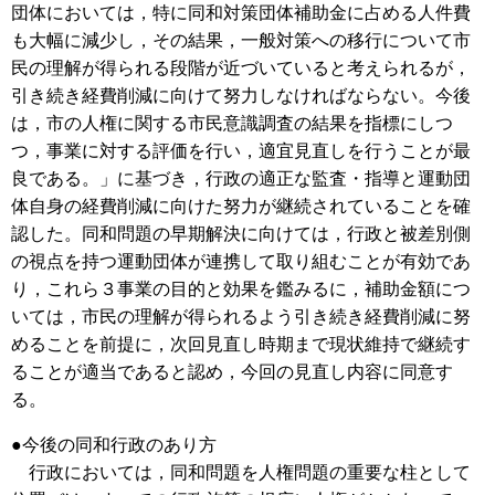
団体においては，特に同和対策団体補助金に占める人件費
も大幅に減少し，その結果，一般対策への移行について市
民の理解が得られる段階が近づいていると考えられるが，
引き続き経費削減に向けて努力しなければならない。今後
は，市の人権に関する市民意識調査の結果を指標にしつ
つ，事業に対する評価を行い，適宜見直しを行うことが最
良である。」に基づき，行政の適正な監査・指導と運動団
体自身の経費削減に向けた努力が継続されていることを確
認した。同和問題の早期解決に向けては，行政と被差別側
の視点を持つ運動団体が連携して取り組むことが有効であ
り，これら３事業の目的と効果を鑑みるに，補助金額につ
いては，市民の理解が得られるよう引き続き経費削減に努
めることを前提に，次回見直し時期まで現状維持で継続す
ることが適当であると認め，今回の見直し内容に同意す
る。
●今後の同和行政のあり方
行政においては，同和問題を人権問題の重要な柱として