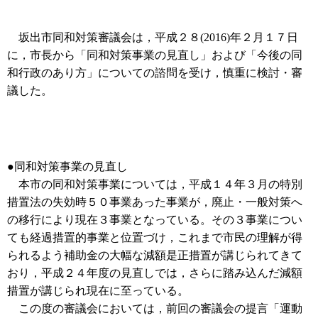
坂出市同和対策審議会は，平成２８(2016)年２月１７日
に，市長から「同和対策事業の見直し」および「今後の同
和行政のあり方」についての諮問を受け，慎重に検討・審
議した。
●同和対策事業の見直し
本市の同和対策事業については，平成１４年３月の特別
措置法の失効時５０事業あった事業が，廃止・一般対策へ
の移行により現在３事業となっている。その３事業につい
ても経過措置的事業と位置づけ，これまで市民の理解が得
られるよう補助金の大幅な減額是正措置が講じられてきて
おり，平成２４年度の見直しでは，さらに踏み込んだ減額
措置が講じられ現在に至っている。
この度の審議会においては，前回の審議会の提言「運動