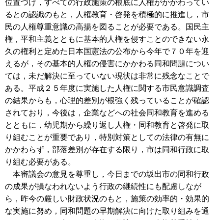
位置づけ，すべての行政施策の根底に人権がかかわってい
るとの認識のもと，人権教育・啓発を積極的に推進し，市
民の人権尊重意識の高揚を図ることが必要である。国民主
権，平和主義とともに基本的人権を侵すことのできない永
久の権利と定めた日本国憲法の公布から今年で７０年を迎
えるが，その基本的人権の侵害にかかわる同和問題につい
ては，未だ解決に至っていない現状は非常に残念なことで
ある。平成２５年度に実施した人権に関する市民意識調査
の結果からも，心理的差別が根強く残っていることが確認
されており，今後は，企業などへの社会同和教育を進める
とともに，幼児期から繰り返し人権・同和教育と啓発に取
り組むことが重要であり，特別対策としての法律の有無に
かかわらず，部落差別が存在する限り，市は同和行政に取
り組む必要がある。
本審議会の意見を尊重し，今日までの坂出市の同和行政
の成果が損なわれないよう行政の継続性にも配慮しなが
ら，昨今の厳しい財政状況のもと，施策の効率的・効果的
な実施に努め，同和問題の早期解決に向けた取り組みを通