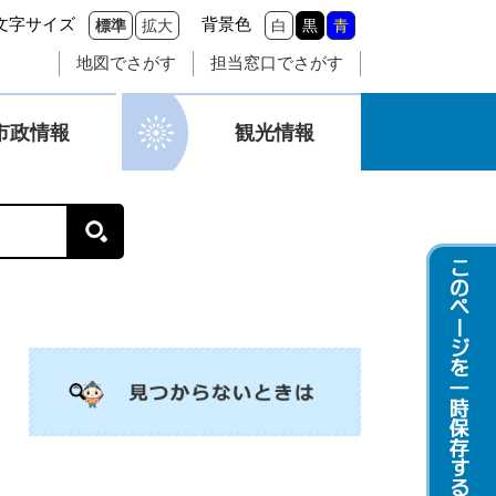
文字サイズ
背景色
標準
拡大
白
黒
青
地図でさがす
担当窓口でさがす
市政情報
観光情報