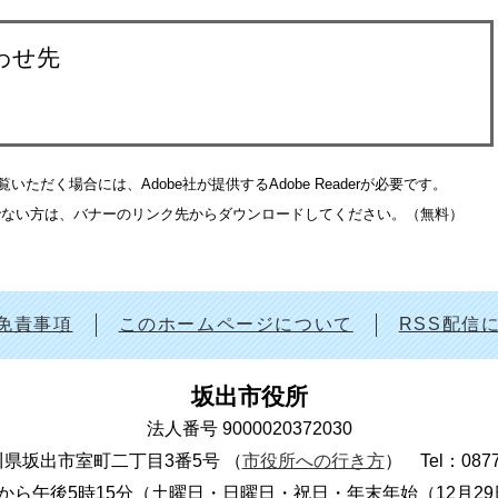
わせ先
いただく場合には、Adobe社が提供するAdobe Readerが必要です。
をお持ちでない方は、バナーのリンク先からダウンロードしてください。（無料）
免責事項
このホームページについて
RSS配信
坂出市役所
法人番号 9000020372030
 香川県坂出市室町二丁目3番5号
（
市役所への行き方
）
Tel：087
から午後5時15分（土曜日・日曜日・祝日・年末年始（12月2