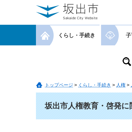
ページの先頭です。
メニューを飛ばして本文へ
メニューを閉じる
くらし・手続き
子
メニューを閉じる
トップページ
>
くらし・手続き
>
人権
>
本文
坂出市人権教育・啓発に