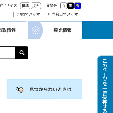
文字サイズ
背景色
標準
拡大
白
黒
青
地図でさがす
担当窓口でさがす
市政情報
観光情報