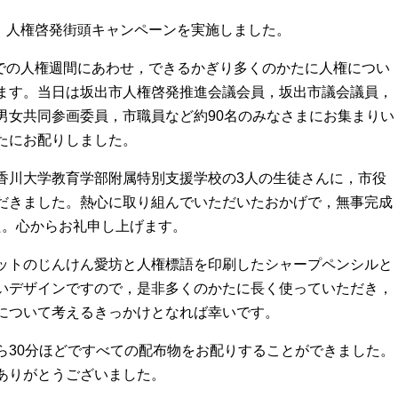
て，人権啓発街頭キャンペーンを実施しました。
までの人権週間にあわせ，できるかぎり多くのかたに人権につい
ます。当日は坂出市人権啓発推進会議会員，坂出市議会議員，
男女共同参画委員，市職員など約90名のみなさまにお集まりい
たにお配りしました。
香川大学教育学部附属特別支援学校の3人の生徒さんに，市役
だきました。熱心に取り組んでいただいたおかげで，無事完成
した。心からお礼申し上げます。
ットのじんけん愛坊と人権標語を印刷したシャープペンシルと
いデザインですので，是非多くのかたに長く使っていただき，
について考えるきっかけとなれば幸いです。
ら30分ほどですべての配布物をお配りすることができました。
ありがとうございました。