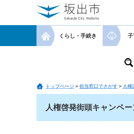
ページの先頭です。
メニューを飛ばして本文へ
メニューを閉じる
くらし・手続き
子
メニューを閉じる
トップページ
>
担当窓口でさがす
>
人権
本文
人権啓発街頭キャンペー