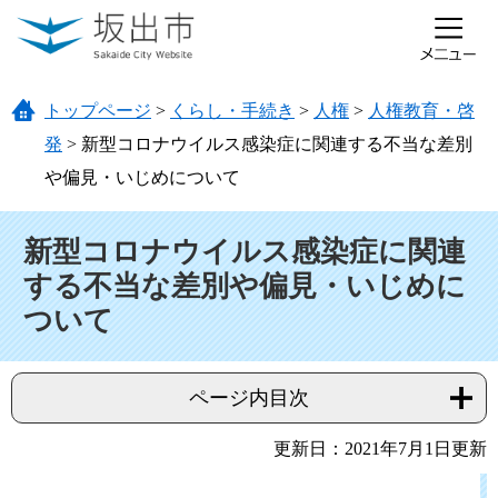
ページの先頭です。
メニューを飛ばして本文へ
トップページ
>
くらし・手続き
>
人権
>
人権教育・啓
発
>
新型コロナウイルス感染症に関連する不当な差別
や偏見・いじめについて
本文
新型コロナウイルス感染症に関連
する不当な差別や偏見・いじめに
ついて
ページ内目次
更新日：2021年7月1日更新