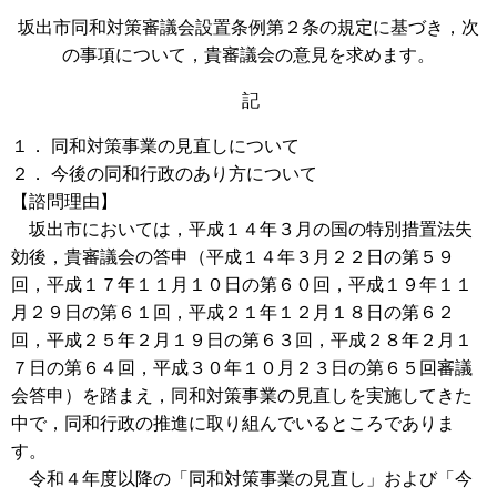
坂出市同和対策審議会設置条例第２条の規定に基づき，次
の事項について，貴審議会の意見を求めます。
記
１． 同和対策事業の見直しについて
２． 今後の同和行政のあり方について
【諮問理由】
坂出市においては，平成１４年３月の国の特別措置法失
効後，貴審議会の答申（平成１４年３月２２日の第５９
回，平成１７年１１月１０日の第６０回，平成１９年１１
月２９日の第６１回，平成２１年１２月１８日の第６２
回，平成２５年２月１９日の第６３回，平成２８年２月１
７日の第６４回，平成３０年１０月２３日の第６５回審議
会答申）を踏まえ，同和対策事業の見直しを実施してきた
中で，同和行政の推進に取り組んでいるところでありま
す。
令和４年度以降の「同和対策事業の見直し」および「今