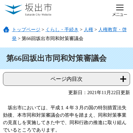
ページの先頭です。
メニューを飛ばして本文へ
トップページ
>
くらし・手続き
>
人権
>
人権教育・啓
発
>
第66回坂出市同和対策審議会
本文
第66回坂出市同和対策審議会
ページ内目次
更新日：2021年11月22日更新
坂出市においては、平成１４年３月の国の特別措置法失
効後、本市同和対策審議会の答申を踏まえ、同和対策事業
の見直しを実施してきた中で、同和行政の推進に取り組ん
でいるところであります。