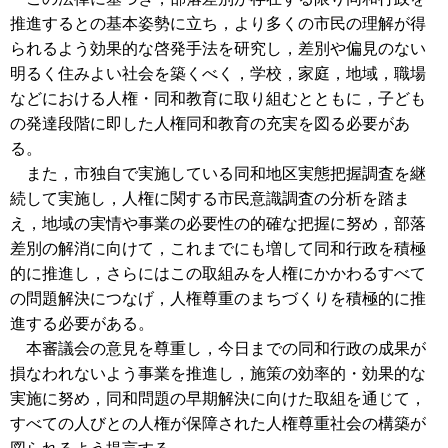
推進するとの基本姿勢に立ち，より多くの市民の理解が得
られるよう効果的な啓発手法を研究し，差別や偏見のない
明るく住みよい社会を築くべく，学校，家庭，地域，職場
などにおける人権・同和教育に取り組むとともに，子ども
の発達段階に即した人権同和教育の充実を図る必要があ
る。
また，市独自で実施している同和地区実態把握調査を継
続して実施し，人権に関する市民意識調査の分析を踏ま
え，地域の実情や事業の必要性の的確な把握に努め，部落
差別の解消に向けて，これまでにも増して同和行政を積極
的に推進し，さらにはこの取組みを人権にかかわるすべて
の問題解決につなげ，人権尊重のまちづくりを積極的に推
進する必要がある。
本審議会の意見を尊重し，今日までの同和行政の成果が
損なわれないよう事業を推進し，施策の効率的・効果的な
実施に努め，同和問題の早期解決に向けた取組を通じて，
すべての人びとの人権が保障された人権尊重社会の構築が