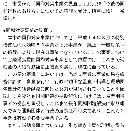
に，市長から「同和対策事業の見直し」および「今後の同
和行政のあり方」についての諮問を受け，慎重に検討・審
議した。
●同和対策事業の見直し
本市の同和対策事業については，平成１４年３月の特別
措置法の失効時５０事業あった事業が，廃止・一般対策へ
の移行により，現在３事業となっている。この事業につい
ては経過措置的同和対策事業として位置づけ，これまで補
助金の大幅な減額是正措置を講じ，現在に至っている。
この度の審議会においては，当該３事業の事業効果を厳
密に評価，審査を行い，行政の適正な監査・指導と運動団
体自身の経費削減に向けた努力が継続されていることを確
認し，今後とも同和問題の早期解決に向けては，被差別当
事者の視点を重視し，これまで長年同和問題解決に取り組
んできた運動団体と行政の連携は不可欠であり，これら３
事業は有効で必要な事業である。
また，補助金額については，引き続き市民の理解が得ら