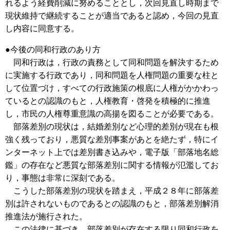
れるよう経費削減に努めることとし，次回見直し時期まで
現状維持で継続することが適当であると認め，今回の見直
し内容に同意する。
●今後の同和行政のあり方
同和行政は，行政の責務として同和問題を解決するため
に実施する行政であり，同和問題を人権問題の重要な柱と
して位置づけ，すべての行政施策の根底に人権がかかわっ
ているとの認識のもと，人権教育・啓発を積極的に推進
し，市民の人権尊重意識の高揚を図ることが必要である。
部落差別の現状は，結婚差別など心理的差別が現在も根
強く残っており，悪質な差別事案があとを絶たず，特にイ
ンターネット上では差別書き込みや，電子版「部落地名総
鑑」の存在など悪質な部落差別に関する情報が氾濫してお
り，事態は非常に深刻である。
こうした部落差別の現状を踏まえ，平成２８年に部落差
別は許されないものであるとの認識のもと，部落差別解消
推進法が施行された。
この法律に基づき，部落差別が存在する限り同和行政を