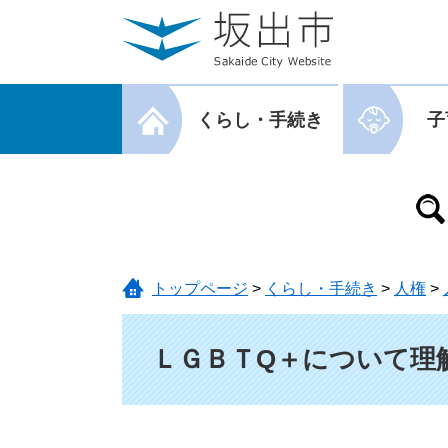
ページの先頭です。
メニューを飛ばして本文へ
メニューを閉じる
くらし・手続き
子
メニューを閉じる
トップページ
>
くらし・手続き
>
人権
>
本文
ＬＧＢＴQ＋について理