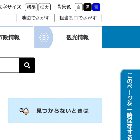
文字サイズ
背景色
標準
拡大
白
黒
青
地図でさがす
担当窓口でさがす
市政情報
観光情報