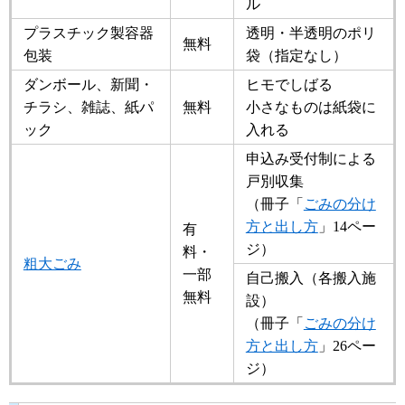
ル
プラスチック製容器
透明・半透明のポリ
無料
包装
袋（指定なし）
ダンボール、新聞・
ヒモでしばる
チラシ、雑誌、紙パ
無料
小さなものは紙袋に
ック
入れる
申込み受付制による
戸別収集
（冊子「
ごみの分け
方と出し方
」14ペー
有
ジ）
料・
粗大ごみ
一部
自己搬入（各搬入施
無料
設）
（冊子「
ごみの分け
方と出し方
」26ペー
ジ）