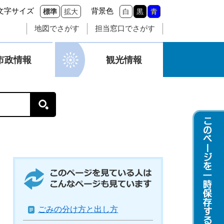
文字サイズ
背景色
標準
拡大
白
黒
青
地図でさがす
担当窓口でさがす
市政情報
観光情報
このページを見ている人はこんなページも
見ています
ごみの分け方と出し方