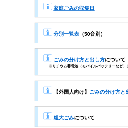
​
家庭ごみの収集日
​
分別一覧表
（50音別）
​
ごみの分け方と出し方
について
※リチウム蓄電池（モバイルバッテリーなど）
【外国人向け】​
ごみの分け方と
粗大ごみ
について​​