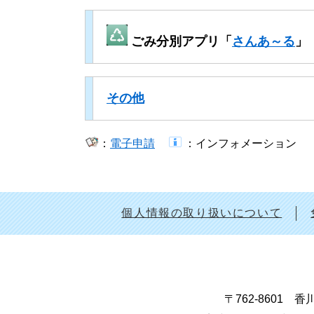
ごみ分別アプリ「
さんあ～る
」
その他
：
電子申請
​
​：インフォメーション​
個人情報の取り扱いについて
〒762-8601