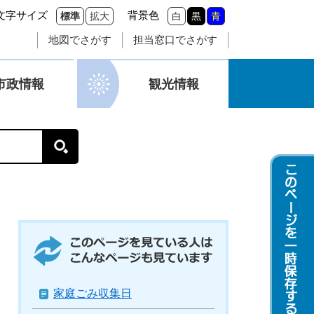
文字サイズ
背景色
標準
拡大
白
黒
青
地図でさがす
担当窓口でさがす
市政情報
観光情報
このページを見ている人はこんなページも
見ています
家庭ごみ収集日