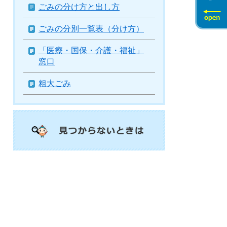
ごみの分け方と出し方
ごみの分別一覧表（分け方）
「医療・国保・介護・福祉」
窓口
粗大ごみ