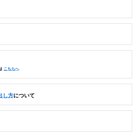
は
こちらへ
出し方
について