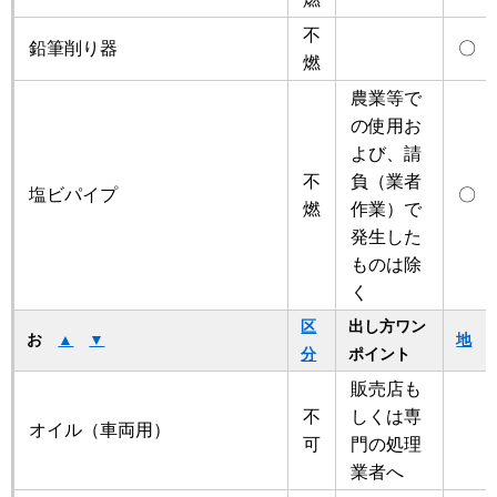
不
鉛筆削り器
〇
燃
農業等で
の使用お
よび、請
不
負（業者
塩ビパイプ
〇
燃
作業）で
発生した
ものは除
く
区
出し方ワン
お
▲
▼
地
分
ポイント
販売店も
不
しくは専
オイル（車両用）
可
門の処理
業者へ