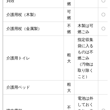
貝殻
〇
燃
可
介護用杖（木製）
〇
燃
不
木製は可
介護用杖（金属製）
〇
燃
燃ごみ
指定収集
袋に入る
ものは不
粗
介護用トイレ
燃ごみ
大
（汚物は
取り除く
こと）
粗
介護用ベッド
大
電池は外
しておく
不