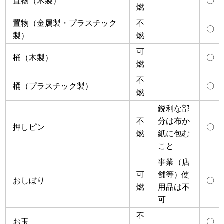
置物（木製）
〇
燃
置物（金属製・プラスチック
不
〇
製）
燃
可
桶（木製）
〇
燃
不
桶（プラスチック製）
〇
燃
鋭利な部
不
分は布か
押しピン
〇
燃
紙に包む
こと
事業（店
可
舗等）使
おしぼり
〇
燃
用品は不
可
不
お玉
〇