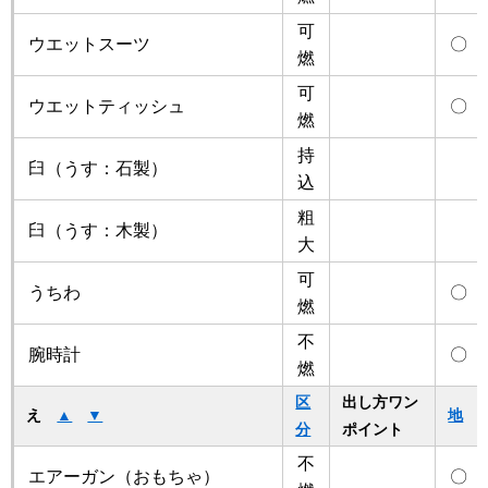
可
ウエットスーツ
〇
燃
可
ウエットティッシュ
〇
燃
持
臼（うす：石製）
込
粗
臼（うす：木製）
大
可
うちわ
〇
燃
不
腕時計
〇
燃
区
出し方ワン
え
▲
▼
地
分
ポイント
不
エアーガン（おもちゃ）
〇