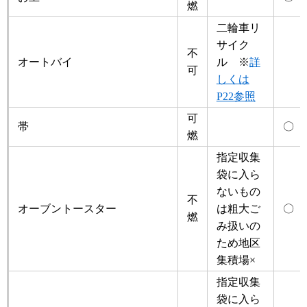
燃
二輪車リ
サイク
不
オートバイ
ル ※
詳
可
しくは
P22参照
可
帯
〇
燃
指定収集
袋に入ら
ないもの
不
オーブントースター
は粗大ご
〇
燃
み扱いの
ため地区
集積場×
指定収集
袋に入ら