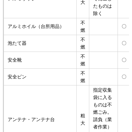
大
たものは
除く
不
アルミホイル（台所用品）
〇
燃
不
泡たて器
〇
燃
不
安全靴
〇
燃
不
安全ピン
〇
燃
指定収集
袋に入る
ものは不
燃ごみ。
粗
アンテナ・アンテナ台
請負（業
大
者作業）