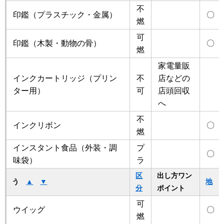
不
印鑑（プラスチック・金属）
〇
燃
可
印鑑（木製・動物の骨）
〇
燃
家電量販
インクカートリッジ（プリン
不
店などの
ター用）
可
店頭回収
へ
不
インクリボン
〇
燃
インスタント食品（外装・調
プ
〇
味袋）
ラ
区
出し方ワン
う
▲
▼
地
分
ポイント
可
ウイッグ
〇
燃