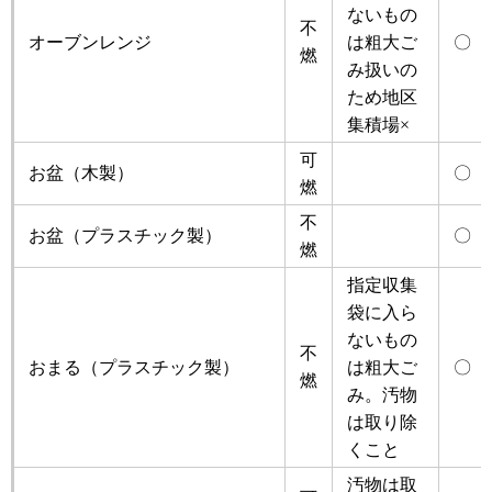
ないもの
不
オーブンレンジ
は粗大ご
〇
燃
み扱いの
ため地区
集積場×
可
お盆（木製）
〇
燃
不
お盆（プラスチック製）
〇
燃
指定収集
袋に入ら
ないもの
不
おまる（プラスチック製）
は粗大ご
〇
燃
み。汚物
は取り除
くこと
汚物は取