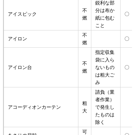
鋭利な部
不
分は布か
アイスピック
〇
燃
紙に包む
こと
不
アイロン
〇
燃
指定収集
袋に入ら
不
アイロン台
ないもの
〇
燃
は粗大ご
み
請負（業
者作業）
粗
アコーディオンカーテン
で発生し
大
たものは
除く
可