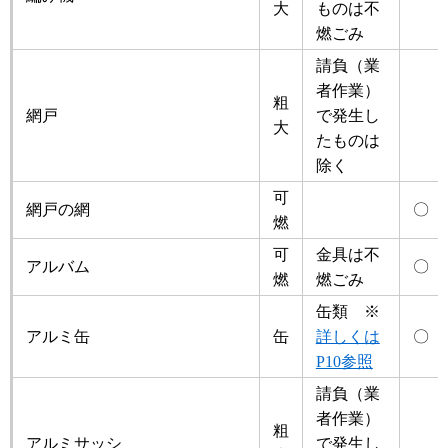
大
ものは不
燃ごみ
請負（業
者作業）
粗
網戸
で発生し
大
たものは
除く
可
網戸の網
〇
燃
可
金具は不
アルバム
〇
燃
燃ごみ
缶類 ※
アルミ缶
缶
詳しくは
〇
P10参照
請負（業
者作業）
粗
アルミサッシ
で発生し