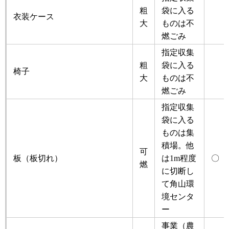
粗
袋に入る
衣装ケース
大
ものは不
燃ごみ
指定収集
粗
袋に入る
椅子
大
ものは不
燃ごみ
指定収集
袋に入る
ものは集
積場。他
可
板（板切れ）
は1m程度
〇
燃
に切断し
て角山環
境センタ
ー
事業（農