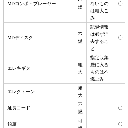
MDコンポ・プレーヤー
ないもの
〇
燃
は粗大ご
み
記録情報
不
は必ず消
MDディスク
〇
燃
去するこ
と
指定収集
粗
袋に入る
エレキギター
大
ものは不
燃ごみ
粗
エレクトーン
大
不
延長コード
〇
燃
可
鉛筆
〇
燃