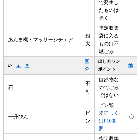
で発生し
たものは
除く
指定収集
粗
袋に入る
あんま機・マッサージチェア
大
ものは不
燃ごみ
区
出し方ワン
地
い
▲
▼
分
ポイント
自然物な
不
石
のでごみ
可
ではない
ビン類
ビ
※
詳しく
一升びん
〇
ン
はP10参
照
指定収集