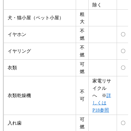
除く
粗
犬・猫小屋（ペット小屋）
大
不
イヤホン
〇
燃
不
イヤリング
〇
燃
可
衣類
〇
燃
家電リサ
イクル
不
衣類乾燥機
へ ※
詳
可
しくは
P18参照
可
入れ歯
〇
燃