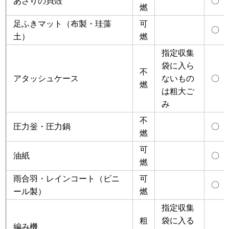
あさりの貝殻
〇
燃
足ふきマット（布製・珪藻
可
〇
土）
燃
指定収集
袋に入ら
不
アタッシュケース
ないもの
〇
燃
は粗大ご
み
不
圧力釡・圧力鍋
〇
燃
可
油紙
〇
燃
雨合羽・レインコート（ビニ
可
〇
ール製）
燃
指定収集
粗
袋に入る
編み機