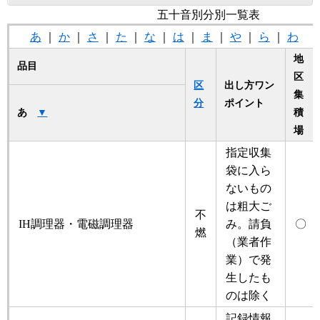
五十音別分別一覧表
あ
｜
か
｜
さ
｜
た
｜
な
｜
は
｜
ま
｜
や
｜
ら
｜
わ
地
品目
区
区
出し方ワン
集
分
ポイント
積
あ
▼
場
指定収集
袋に入ら
ないもの
は粗大ご
不
IH調理器・電磁調理器
み。請負
〇
燃
（業者作
業）で発
生したも
のは除く
記録情報