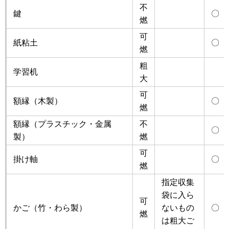
不
鍵
〇
燃
可
紙粘土
〇
燃
粗
学習机
大
可
額縁（木製）
〇
燃
額縁（プラスチック・金属
不
〇
製）
燃
可
掛け軸
〇
燃
指定収集
袋に入ら
可
かご（竹・わら製）
ないもの
〇
燃
は粗大ご