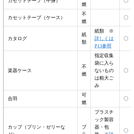
カセットテープ（中身）
〇
燃
不
カセットテープ（ケース）
〇
燃
紙類 ※
紙
カタログ
詳しくは
〇
類
P13参照
指定収集
袋に入ら
不
楽器ケース
ないもの
〇
燃
は粗大ご
み
可
合羽
〇
燃
プラスチ
ック製容
カップ（プリン・ゼリーな
プ
器・包
〇