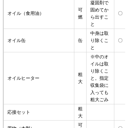
凝固剤で
可
固めてか
オイル（食用油）
〇
燃
ら出すこ
と
中身は取
オイル缶
缶
り除くこ
〇
と
※中のオ
イルは取
り除くこ
粗
オイルヒーター
と。指定
大
収集袋に
入っても
粗大ごみ
粗
応接セット
大
可