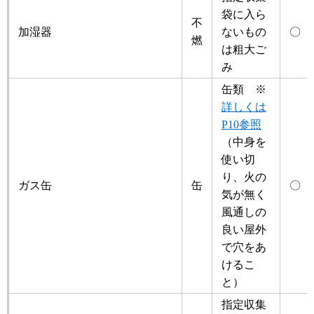
袋に入ら
不
加湿器
ないもの
〇
燃
は粗大ご
み
缶類 ※
詳しくは
P10参照
（中身を
使い切
り、火の
ガス缶
缶
〇
気が無く
風通しの
良い屋外
で穴をあ
けるこ
と）
指定収集