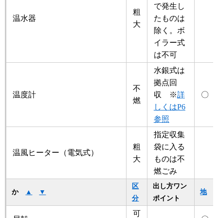
で発生し
粗
温水器
たものは
大
除く。ボ
イラー式
は不可
水銀式は
拠点回
不
温度計
収 ※
詳
〇
燃
しくはP6
参照
指定収集
粗
袋に入る
温風ヒーター（電気式）
大
ものは不
燃ごみ
区
出し方ワン
か
▲
▼
地
分
ポイント
可