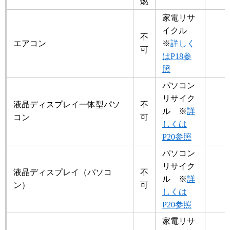
燃
家電リサ
イクル
不
エアコン
※
詳しく
可
はP18参
照
パソコン
リサイク
液晶ディスプレイ一体型パソ
不
ル ※
詳
コン
可
しくは
P20参照
パソコン
リサイク
液晶ディスプレイ（パソコ
不
ル ※
詳
ン）
可
しくは
P20参照
家電リサ