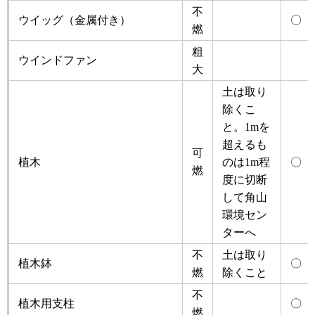
不
ウイッグ（金属付き）
〇
燃
粗
ウインドファン
大
土は取り
除くこ
と。1mを
超えるも
可
植木
のは1m程
〇
燃
度に切断
して角山
環境セン
ターへ
不
土は取り
植木鉢
〇
燃
除くこと
不
植木用支柱
〇
燃