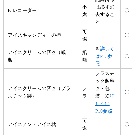
不
は必ず消
ICレコーダー
〇
燃
去するこ
と
可
アイスキャンディーの棒
〇
燃
※
詳しく
アイスクリームの容器（紙
紙
はP13参
〇
製）
類
照
プラスチ
ック製容
アイスクリームの容器（プラ
プ
器・包
〇
スチック製）
ラ
装 ※
詳
しくは
P10参照
可
アイスノン・アイス枕
〇
燃