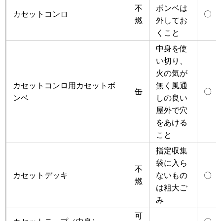
不
ボンベは
カセットコンロ
〇
燃
外してお
くこと
中身を使
い切り、
火の気が
カセットコンロ用カセットボ
無く風通
缶
〇
ンベ
しの良い
屋外で穴
をあける
こと
指定収集
袋に入ら
不
カセットデッキ
ないもの
〇
燃
は粗大ご
み
可