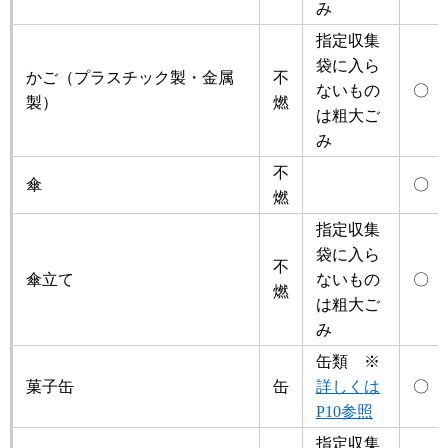
み
指定収集
袋に入ら
かご（プラスチック製・金属
不
ないもの
〇
製）
燃
は粗大ご
み
不
傘
〇
燃
指定収集
袋に入ら
不
傘立て
ないもの
〇
燃
は粗大ご
み
缶類 ※
菓子缶
缶
詳しくは
〇
P10参照
指定収集