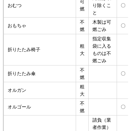
可
おむつ
り除くこ
〇
燃
と
不
木製は可
おもちゃ
〇
燃
燃ごみ
指定収集
粗
袋に入る
折りたたみ椅子
大
ものは不
燃ごみ
不
折りたたみ傘
〇
燃
粗
オルガン
大
不
オルゴール
〇
燃
請負（業
者作業）