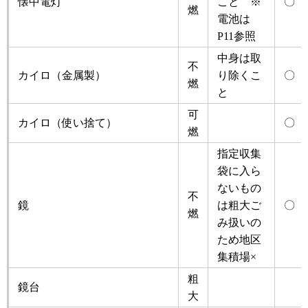
懐中電灯
こと ※
〇
燃
電池は
P11参照
中身は取
不
カイロ（金属製）
り除くこ
〇
燃
と
可
カイロ（使い捨て）
〇
燃
指定収集
袋に入ら
ないもの
不
鏡
は粗大ご
〇
燃
み扱いの
ため地区
集積場×
粗
鏡台
大