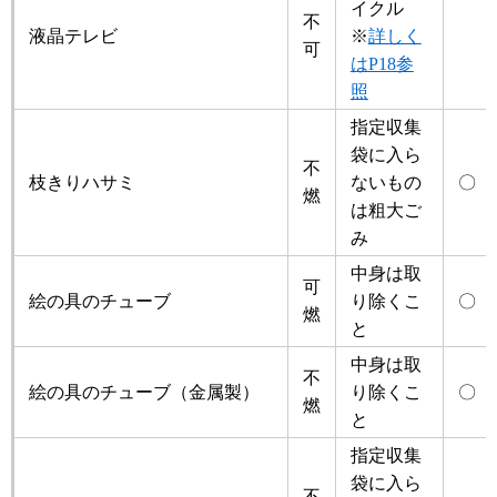
イクル
不
液晶テレビ
※
詳しく
可
はP18参
照
指定収集
袋に入ら
不
枝きりハサミ
ないもの
〇
燃
は粗大ご
み
中身は取
可
絵の具のチューブ
り除くこ
〇
燃
と
中身は取
不
絵の具のチューブ（金属製）
り除くこ
〇
燃
と
指定収集
袋に入ら
不