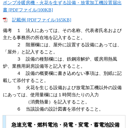
ポンプ冷暖房機・火花を生ずる設備・放電加工機設置届出
書 [PDFファイル/100KB]
記載例 [PDFファイル/165KB]
備考 １ 法人にあっては、その名称、代表者氏名および
主たる事務所の所在地を記入すること。
２ 階層欄には、屋外に設置する設備にあっては、
「屋外」と記入すること。
３ 設備の種類欄には、鉄鋼溶解炉、暖房用熱風
炉、業務用厨房設備等と記入すること。
４ 設備の概要欄に書き込めない事項は、別紙に記
載して添付すること。
５ 火花を生じる設備および放電加工機以外の設備
にあっては、使用量欄には１時間当たりの入力
（消費熱量）を記入すること。
６ 当該設備の設計図書を添付すること。
急速充電・燃料電池・発電・変電・蓄電池設備