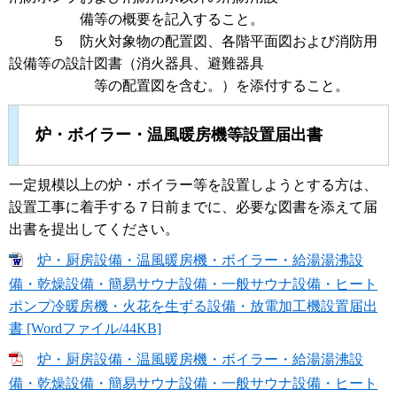
備等の概要を記入すること。
５ 防火対象物の配置図、各階平面図および消防用
設備等の設計図書（消火器具、避難器具
等の配置図を含む。）を添付すること。
炉・ボイラー・温風暖房機等設置届出書
一定規模以上の炉・ボイラー等を設置しようとする方は、
設置工事に着手する７日前までに、必要な図書を添えて届
出書を提出してください。
炉・厨房設備・温風暖房機・ボイラー・給湯湯沸設
備・乾燥設備・簡易サウナ設備・一般サウナ設備・ヒート
ポンプ冷暖房機・火花を生ずる設備・放電加工機設置届出
書 [Wordファイル/44KB]
炉・厨房設備・温風暖房機・ボイラー・給湯湯沸設
備・乾燥設備・簡易サウナ設備・一般サウナ設備・ヒート