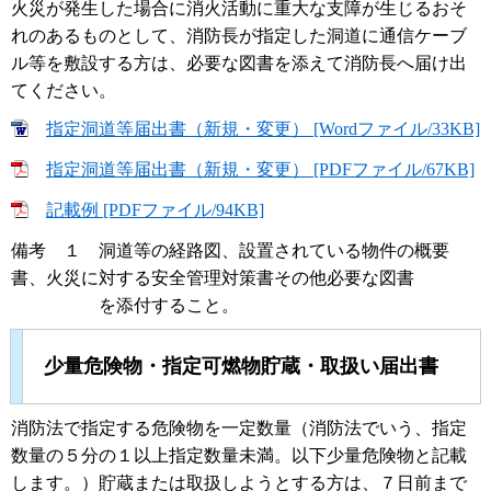
火災が発生した場合に消火活動に重大な支障が生じるおそ
れのあるものとして、消防長が指定した洞道に通信ケーブ
ル等を敷設する方は、必要な図書を添えて消防長へ届け出
てください。
指定洞道等届出書（新規・変更） [Wordファイル/33KB]
指定洞道等届出書（新規・変更） [PDFファイル/67KB]
記載例 [PDFファイル/94KB]
備考 １ 洞道等の経路図、設置されている物件の概要
書、火災に対する安全管理対策書その他必要な図書
を添付すること。
少量危険物・指定可燃物貯蔵・取扱い届出書
消防法で指定する危険物を一定数量（消防法でいう、指定
数量の５分の１以上指定数量未満。以下少量危険物と記載
します。）貯蔵または取扱しようとする方は、７日前まで