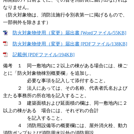
なりません。
（防火対象物は、消防法施行令別表第一に掲げるもので、
一部例外を除きます）
防火対象物使用（変更）届出書 [Wordファイル/55KB]
防火対象物使用（変更）届出書 [PDFファイル/138KB]
記載例 [PDFファイル/194KB]
備考 １ 同一敷地内に２以上の棟がある場合には、棟ご
とに「防火対象物棟別概要欄」を追加し、
必要な事項を記入して添付すること。
２ 法人にあっては、その名称、代表者氏名および
主たる事務所の所在地を記入すること。
３ 建築面積および延面積の欄は、同一敷地内に２
以上の棟がある 場合には、それぞれの合計
を記入すること。
４ 消防用設備等の概要欄には、屋外消火栓、動力
消防ポンプおよび消防用水以外の消防用設