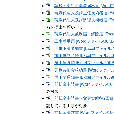
課税・免税事業者届出書 [Wordフ
現場代理人及び主任技術者届 [Exce
現場代理人及び監理技術者届 [Exce
らを提出お願いします
現場代理人兼務届・解除届 [Excel
工事着手届 [Wordファイル/36KB
工事下請通知書 [Excelファイル/4
施工体制台帳 [Excelファイル/61K
施工体系図 [Excelファイル/50KB
建退共掛金収納書 [Wordファイル/
再下請通知書 [Excelファイル/59K
前払金申請書 [Wordファイル/16K
み対象
前払金申請書（変更契約後2回目の申
請している工事が対象
前払金請求書 [Wordファイル/18K