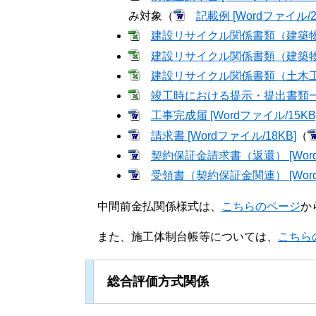
み対象（
記載例 [Wordファイル/2
建設リサイクル関係書類（建築物解体工
建設リサイクル関係書類（建築物新築
建設リサイクル関係書類（土木工事等）
竣工時における提示・提出書類一覧表
工事完成届 [Wordファイル/15KB
請求書 [Wordファイル/18KB]
（
契約保証金請求書（返還） [Word
受領書（契約保証金関連） [Word
中間前金払関係様式は、
こちらのページ
か
また、施工体制台帳等については、
こちら
総合評価方式関係