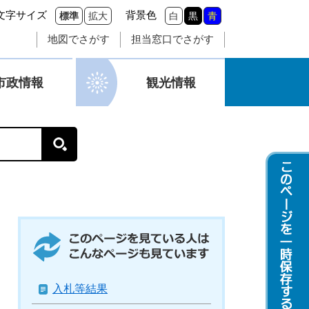
文字サイズ
背景色
標準
拡大
白
黒
青
地図でさがす
担当窓口でさがす
市政情報
観光情報
このページを見ている人はこんなページも
見ています
入札等結果