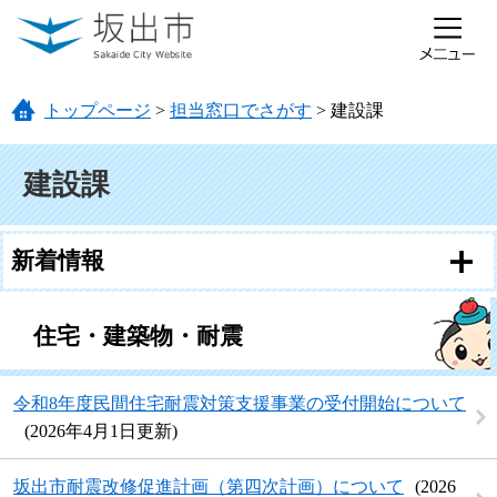
ページの先頭です。
メニューを飛ばして本文へ
トップページ
>
担当窓口でさがす
>
建設課
本文
建設課
新着情報
住宅・建築物・耐震
令和8年度民間住宅耐震対策支援事業の受付開始について
2026年4月1日更新
坂出市耐震改修促進計画（第四次計画）について
2026