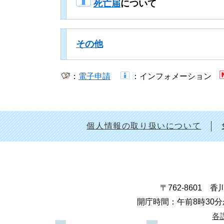
​
死亡届
について
その他
：
電子申請
​
​：インフォメーション​
個人情報の取り扱いについて
〒762-8601
開庁時間：午前8時30分
各