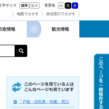
文字サイズ
背景色
標準
拡大
白
黒
青
地図でさがす
担当窓口でさがす
市政情報
観光情報
このページを見ている人はこんなページも
見ています
「戸籍・住民票・印鑑」窓口