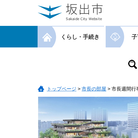
ページの先頭です。
メニューを飛ばして本文へ
メニューを閉じる
くらし・手続き
子
メニューを閉じる
トップページ
>
市長の部屋
>
市長週間行事