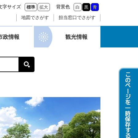
文字サイズ
背景色
標準
拡大
白
黒
青
地図でさがす
担当窓口でさがす
市政情報
観光情報