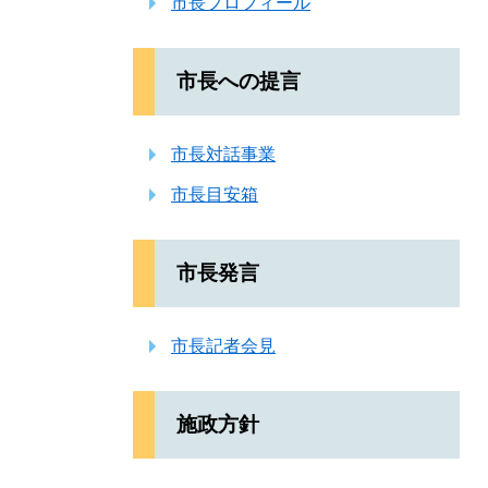
市長プロフィール
市長への提言
市長対話事業
市長目安箱
市長発言
市長記者会見
施政方針