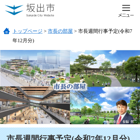
ページの先頭です。
メニューを飛ばして本文へ
トップページ
>
市長の部屋
>
市長週間行事予定(令和7
年12月分)
本文
市長週間行事予定(令和7年12月分)