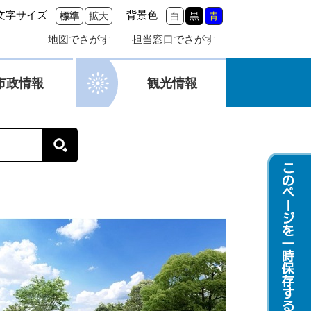
文字サイズ
背景色
標準
拡大
白
黒
青
地図でさがす
担当窓口でさがす
市政情報
観光情報