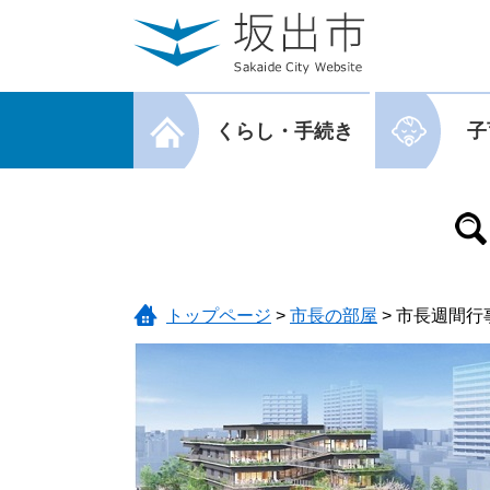
ページの先頭です。
メニューを飛ばして本文へ
メニューを閉じる
くらし・手続き
子
メニューを閉じる
トップページ
>
市長の部屋
>
市長週間行事