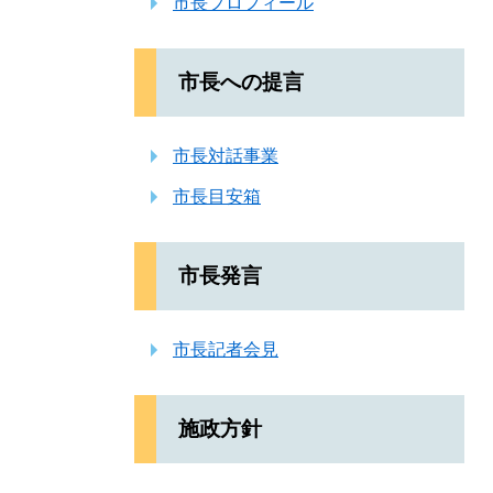
市長プロフィール
市長への提言
市長対話事業
市長目安箱
市長発言
市長記者会見
施政方針