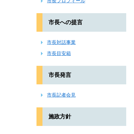
市長プロフィール
市長への提言
市長対話事業
市長目安箱
市長発言
市長記者会見
施政方針