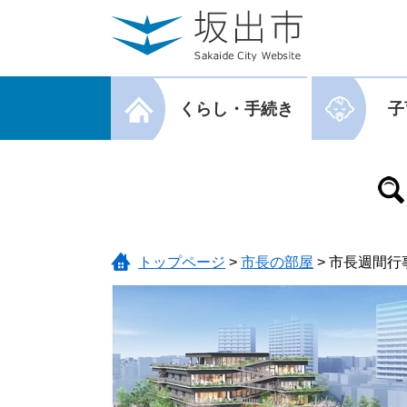
ページの先頭です。
メニューを飛ばして本文へ
メニューを閉じる
くらし・手続き
子
メニューを閉じる
トップページ
>
市長の部屋
>
市長週間行事