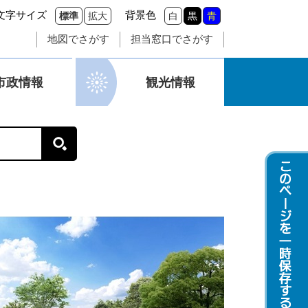
文字サイズ
背景色
標準
拡大
白
黒
青
地図でさがす
担当窓口でさがす
市政情報
観光情報