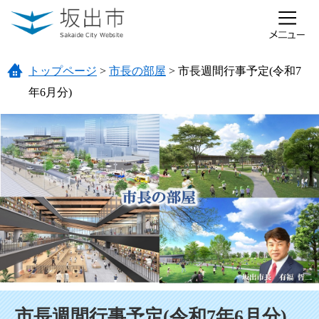
ページの先頭です。
メニューを飛ばして本文へ
トップページ
>
市長の部屋
>
市長週間行事予定(令和7
年6月分)
本文
市長週間行事予定(令和7年6月分)