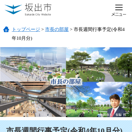
ページの先頭です。
メニューを飛ばして本文へ
トップページ
>
市長の部屋
>
市長週間行事予定(令和4
年10月分)
本文
市長週間行事予定(令和4年10月分)