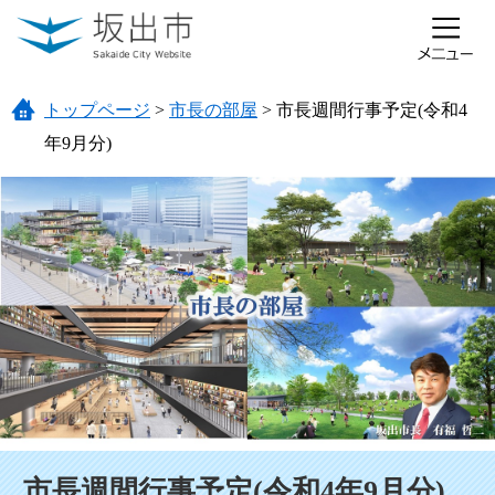
ページの先頭です。
メニューを飛ばして本文へ
トップページ
>
市長の部屋
>
市長週間行事予定(令和4
年9月分)
本文
市長週間行事予定(令和4年9月分)