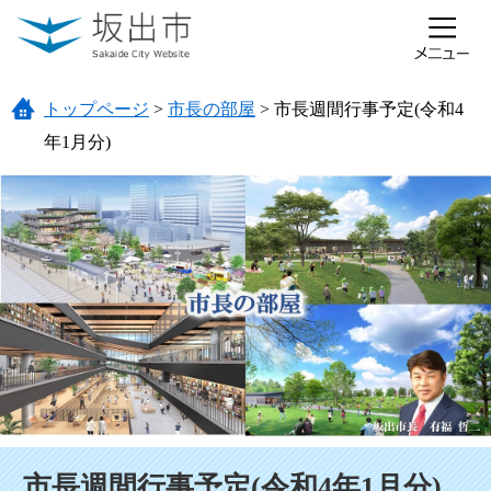
ページの先頭です。
メニューを飛ばして本文へ
トップページ
>
市長の部屋
>
市長週間行事予定(令和4
年1月分)
本文
市長週間行事予定(令和4年1月分)