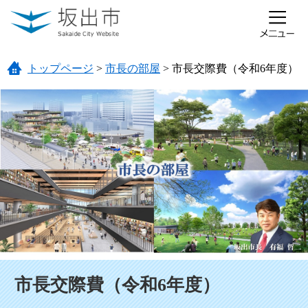
ページの先頭です。
メニューを飛ばして本文へ
トップページ
>
市長の部屋
>
市長交際費（令和6年度）
本文
市長交際費（令和6年度）