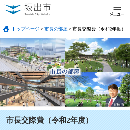
ページの先頭です。
メニューを飛ばして本文へ
トップページ
>
市長の部屋
>
市長交際費（令和2年度）
本文
市長交際費（令和2年度）