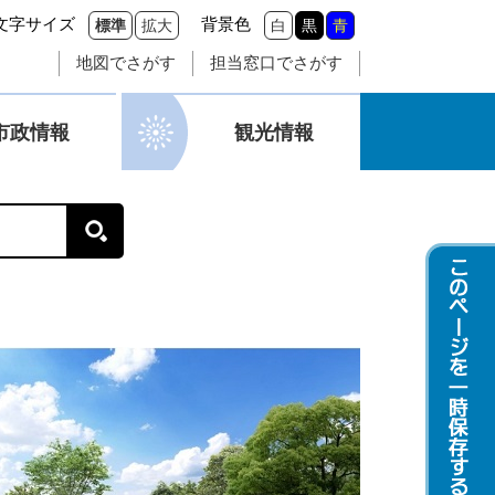
文字サイズ
背景色
標準
拡大
白
黒
青
地図でさがす
担当窓口でさがす
市政情報
観光情報