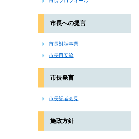
市長プロフィール
市長への提言
市長対話事業
市長目安箱
市長発言
市長記者会見
施政方針