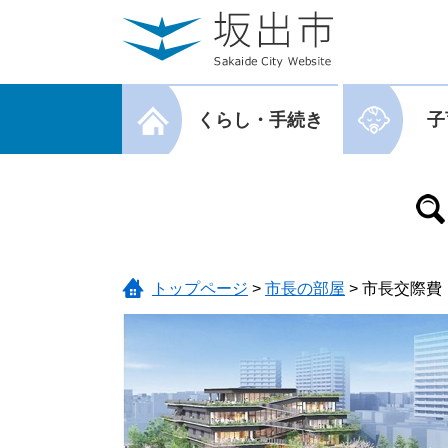
ページの先頭です。
メニューを飛ばして本文へ
メニューを閉じる
くらし・手続き
子
メニューを閉じる
トップページ
>
市長の部屋
>
市長交際費