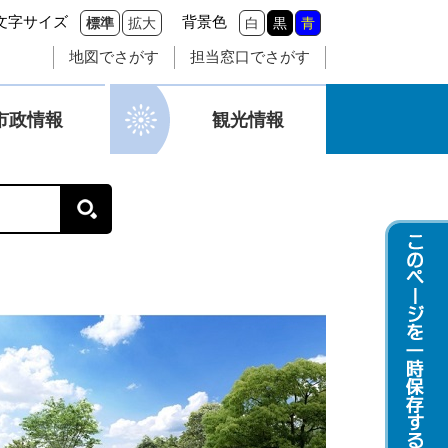
文字サイズ
背景色
標準
拡大
白
黒
青
地図でさがす
担当窓口でさがす
市政情報
観光情報