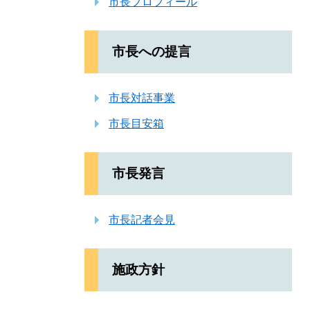
市長プロフィール
市長への提言
市長対話事業
市長目安箱
市長発言
市長記者会見
施政方針