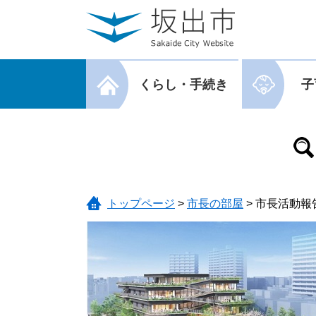
ページの先頭です。
メニューを飛ばして本文へ
メニューを閉じる
くらし・手続き
子
メニューを閉じる
トップページ
>
市長の部屋
>
市長活動報