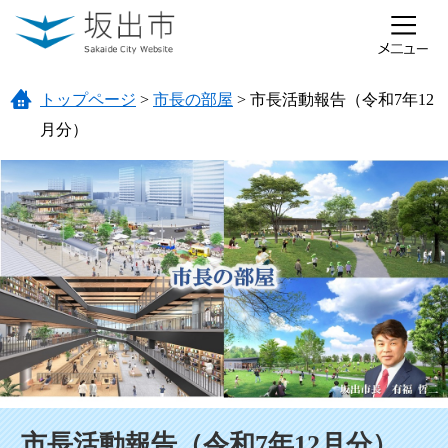
ページの先頭です。
メニューを飛ばして本文へ
トップページ
>
市長の部屋
>
市長活動報告（令和7年12
月分）
本文
市長活動報告（令和7年12月分）