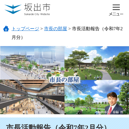
ページの先頭です。
メニューを飛ばして本文へ
トップページ
>
市長の部屋
>
市長活動報告（令和7年2
月分）
本文
市長活動報告（令和7年2月分）