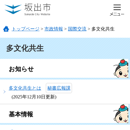
ページの先頭です。
メニューを飛ばして本文へ
トップページ
>
市政情報
>
国際交流
>
多文化共生
本文
多文化共生
お知らせ
多文化共生とは
秘書広報課
2025年12月10日更新
基本情報