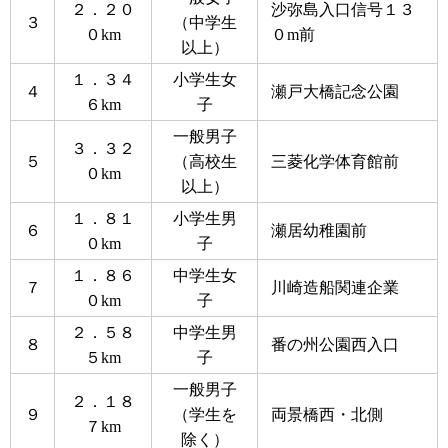
２．２０
沙弥島入口信号１３
３
（中学生
０km
０m前
以上）
１．３４
小学生女
４
瀬戸大橋記念公園
６km
子
一般男子
３．３２
５
（高校生
三菱化学体育館前
０km
以上）
１．８１
小学生男
６
瀬居幼稚園前
０km
子
１．８６
中学生女
７
川崎造船関連企業
０km
子
２．５８
中学生男
８
番の州公園西入口
５km
子
一般男子
２．１８
９
（学生を
両景橋西・北側
７km
除く）