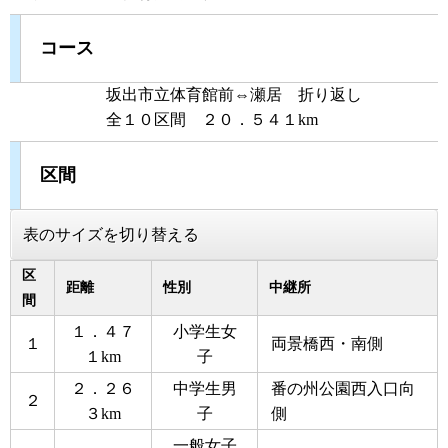
コース
坂出市立体育館前⇔瀬居 折り返し
全１０区間 ２０．５４１km
区間
表のサイズを切り替える
区
距離
性別
中継所
間
１．４７
小学生女
１
両景橋西・南側
１km
子
２．２６
中学生男
番の州公園西入口向
２
３km
子
側
一般女子