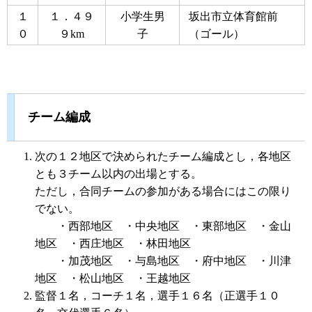
１
１．４９
小学生男
坂出市立体育館前
０
９km
子
（ゴール）
チーム編成
次の１２地区で決められたチーム編成とし，各地区
とも３チーム以内の出場とする。
ただし，合同チームの参加がある場合にはこの限り
でない。
・西部地区 ・中央地区 ・東部地区 ・金山
地区 ・西庄地区 ・林田地区
・加茂地区 ・与島地区 ・府中地区 ・川津
地区 ・松山地区 ・王越地区
監督１名，コーチ１名，選手１６名（正選手１０