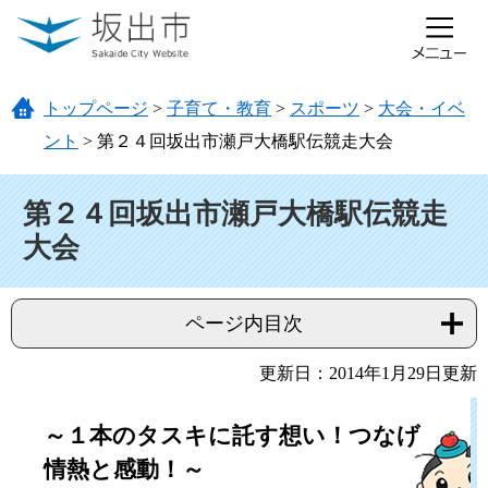
ページの先頭です。
メニューを飛ばして本文へ
トップページ
>
子育て・教育
>
スポーツ
>
大会・イベ
ント
>
第２４回坂出市瀬戸大橋駅伝競走大会
本文
第２４回坂出市瀬戸大橋駅伝競走
大会
ページ内目次
更新日：2014年1月29日更新
～１本のタスキに託す想い！つなげ
情熱と感動！～