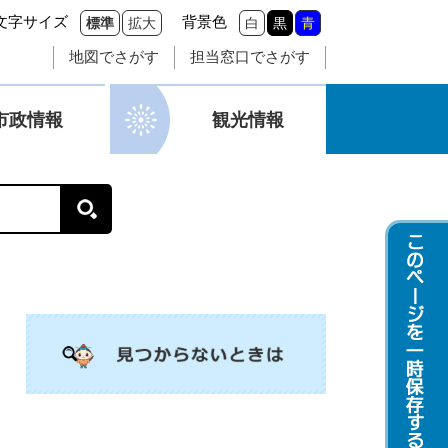
文字サイズ
背景色
標準
拡大
白
黒
青
地図でさがす
担当窓口でさがす
市政情報
観光情報